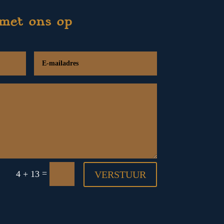
met ons op
=
4 + 13
VERSTUUR