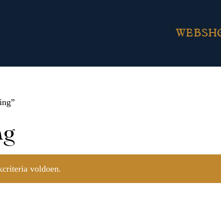
WEBSH
ing”
ng
criteria voldoen.