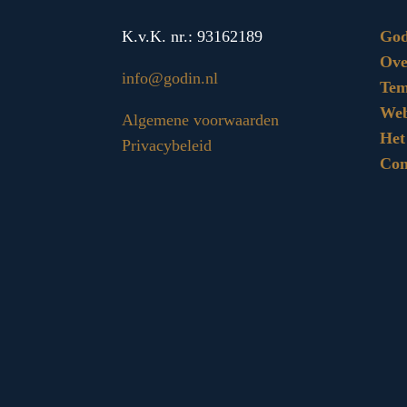
K.v.K. nr.: 93162189
God
Ove
info@godin.nl
Tem
We
Algemene voorwaarden
Het
Privacybeleid
Con