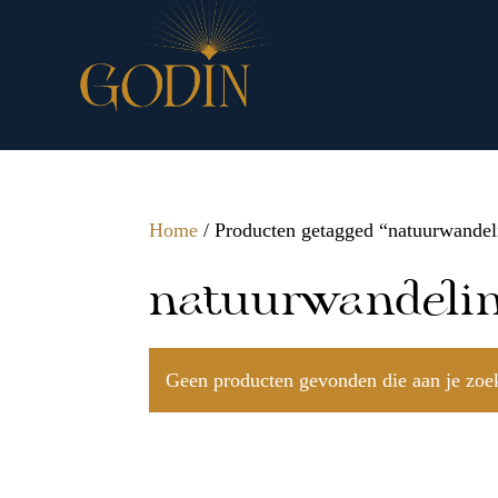
Home
/ Producten getagged “natuurwandel
natuurwandeli
Geen producten gevonden die aan je zoek